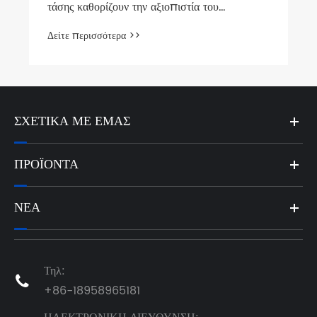
ΣΧΕΤΙΚΆ ΜΕ ΕΜΆΣ
ΠΡΟΪΌΝΤΑ
ΝΈΑ
Τηλ:

+86-18958965181