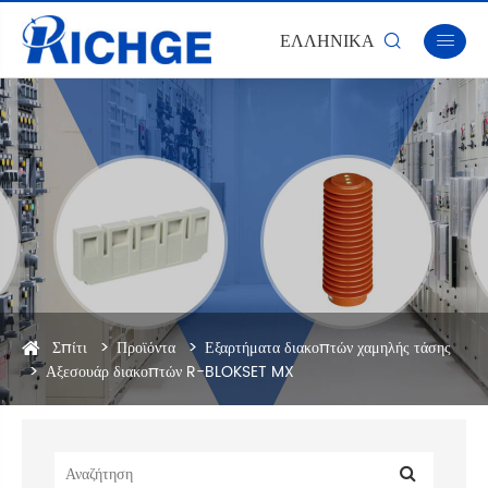
ΕΛΛΗΝΙΚΆ


Σπίτι
Προϊόντα
Εξαρτήματα διακοπτών χαμηλής τάσης
Αξεσουάρ διακοπτών R-BLOKSET MX