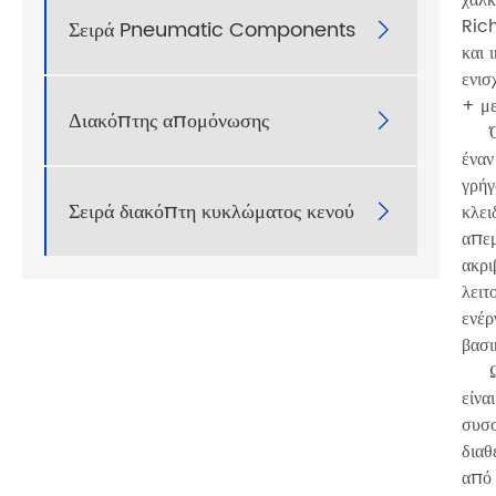
Rich
Σειρά Pneumatic Components

και 
ενισ
+ με
Διακόπτης απομόνωσης

Όσον
έναν
γρήγ
Σειρά διακόπτη κυκλώματος κενού
κλει

απεμ
ακρι
λειτ
ενέρ
βασι
Ως 
είνα
συσσ
διαθ
από 