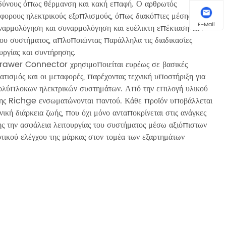
νδύνους όπως θέρμανση και κακή επαφή. Ο αρθρωτός
φορους ηλεκτρικούς εξοπλισμούς, όπως διακόπτες μέσης και
E-Mail
υναρμολόγηση και συναρμολόγηση και ευέλικτη επέκταση των
 του συστήματος, απλοποιώντας παράλληλα τις διαδικασίες
υργίας και συντήρησης.
wer Connector χρησιμοποιείται ευρέως σε βασικές
ατισμός και οι μεταφορές, παρέχοντας τεχνική υποστήριξη για
α πολύπλοκων ηλεκτρικών συστημάτων. Από την επιλογή υλικού
ς της Richge ενσωματώνονται παντού. Κάθε προϊόν υποβάλλεται
ική διάρκεια ζωής, που όχι μόνο ανταποκρίνεται στις ανάγκες
ης την ασφάλεια λειτουργίας του συστήματος μέσω αξιόπιστων
ιοτικού ελέγχου της μάρκας στον τομέα των εξαρτημάτων