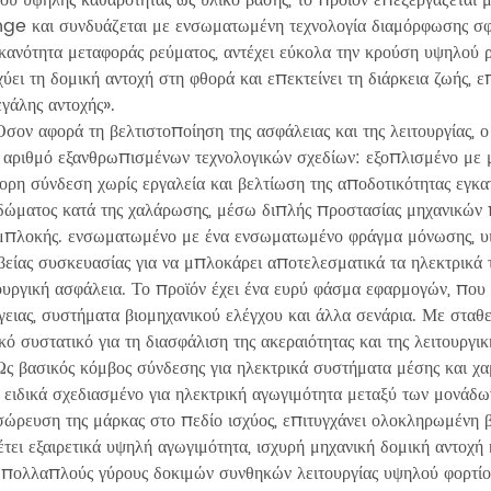
ge και συνδυάζεται με ενσωματωμένη τεχνολογία διαμόρφωσης σφρά
ικανότητα μεταφοράς ρεύματος, αντέχει εύκολα την κρούση υψηλού 
χύει τη δομική αντοχή στη φθορά και επεκτείνει τη διάρκεια ζωής, 
γάλης αντοχής».
 αφορά τη βελτιστοποίηση της ασφάλειας και της λειτουργίας,
 αριθμό εξανθρωπισμένων τεχνολογικών σχεδίων: εξοπλισμένο με
ορη σύνδεση χωρίς εργαλεία και βελτίωση της αποδοτικότητας εγ
δώματος κατά της χαλάρωσης, μέσω διπλής προστασίας μηχανικών π
πλοκής. ενσωματωμένο με ένα ενσωματωμένο φράγμα μόνωσης, υιο
βείας συσκευασίας για να μπλοκάρει αποτελεσματικά τα ηλεκτρικά 
ουργική ασφάλεια. Το προϊόν έχει ένα ευρύ φάσμα εφαρμογών, πο
γειας, συστήματα βιομηχανικού ελέγχου και άλλα σενάρια. Με σταθ
κό συστατικό για τη διασφάλιση της ακεραιότητας και της λειτουργι
βασικός κόμβος σύνδεσης για ηλεκτρικά συστήματα μέσης και 
ι ειδικά σχεδιασμένο για ηλεκτρική αγωγιμότητα μεταξύ των μονάδ
ώρευση της μάρκας στο πεδίο ισχύος, επιτυγχάνει ολοκληρωμένη 
έτει εξαιρετικά υψηλή αγωγιμότητα, ισχυρή μηχανική δομική αντοχή
πολλαπλούς γύρους δοκιμών συνθηκών λειτουργίας υψηλού φορτίου 