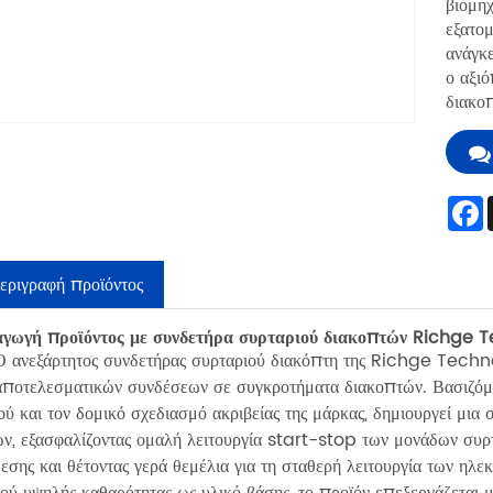
βιομηχ
εξατομ
ανάγκε
ο αξιό
διακο
εριγραφή προϊόντος
αγωγή προϊόντος με συνδετήρα συρταριού διακοπτών Richge 
εξάρτητος συνδετήρας συρταριού διακόπτη της Richge Technolog
αποτελεσματικών συνδέσεων σε συγκροτήματα διακοπτών. Βασιζόμ
ού και τον δομικό σχεδιασμό ακριβείας της μάρκας, δημιουργεί μι
ν, εξασφαλίζοντας ομαλή λειτουργία start-stop των μονάδων συρτ
εσης και θέτοντας γερά θεμέλια για τη σταθερή λειτουργία των η
ού υψηλής καθαρότητας ως υλικό βάσης, το προϊόν επεξεργάζεται μ