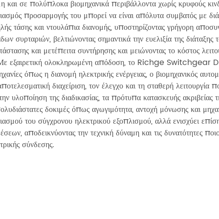
η και σε πολύπλοκα βιομηχανικά περιβάλλοντα χωρίς κρυφούς κι
ιασμός προσαρμογής του μπορεί να είναι απόλυτα συμβατός με διά
λής τάσης και ντουλάπια διανομής, υποστηρίζοντας γρήγορη αποσ
δων συρταριών, βελτιώνοντας σημαντικά την ευελιξία της διάταξης
τάστασης και μετέπειτα συντήρησης και μειώνοντας το κόστος λειτο
εξαιρετική ολοκληρωμένη απόδοση, το Richge Switchgear Dra
ηχανίες όπως η διανομή ηλεκτρικής ενέργειας, ο βιομηχανικός αυτομ
αποτελεσματική διαχείριση, τον έλεγχο και τη σταθερή λειτουργί
την υλοποίηση της διαδικασίας, τα πρότυπα κατασκευής ακριβεία
ολυδιάστατες δοκιμές όπως αγωγιμότητα, αντοχή μόνωσης και μηχαν
ιασμού του σύγχρονου ηλεκτρικού εξοπλισμού, αλλά ενισχύει επίσ
έσεων, αποδεικνύοντας την τεχνική δύναμη και τις δυνατότητες πο
τρικής σύνδεσης.