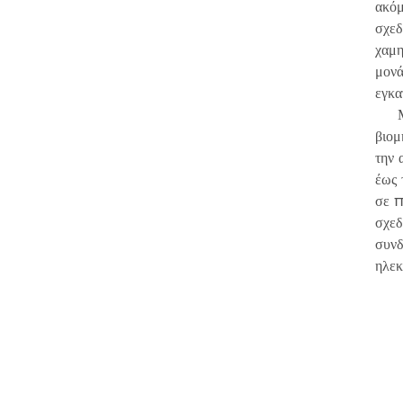
ακόμ
σχεδ
χαμη
μονά
εγκα
Με 
βιομ
την 
έως 
σε π
σχεδ
συνδ
ηλεκ