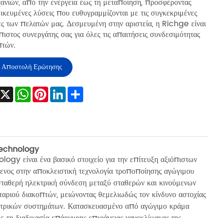
ανιών, από την ενέργεια έως τη μεταποίηση, προσφέροντας
ικευμένες λύσεις που ευθυγραμμίζονται με τις συγκεκριμένες
ς των πελατών μας. Δεσμευμένη στην αριστεία, η Richge είναι
πιστος συνεργάτης σας για όλες τις απαιτήσεις συνδεσιμότητας
πτών.
Αποστολή Ερώτησης
Facebook
X
WhatsApp
Pinterest
LinkedIn
Share
Technology
y είναι ένα βασικό στοιχείο για την επίτευξη αξιόπιστων
ενος στην αποκλειστική τεχνολογία τροποποίησης αγώγιμου
α σταθερή ηλεκτρική σύνδεση μεταξύ σταθερών και κινούμενων
αριού διακοπτών, μειώνοντας θεμελιωδώς τον κίνδυνο αστοχίας
λεκτρικών συστημάτων. Κατασκευασμένο από αγώγιμο κράμα
ε τη διαδικασία επάργυρης επιφάνειας νανοκλίμακας της