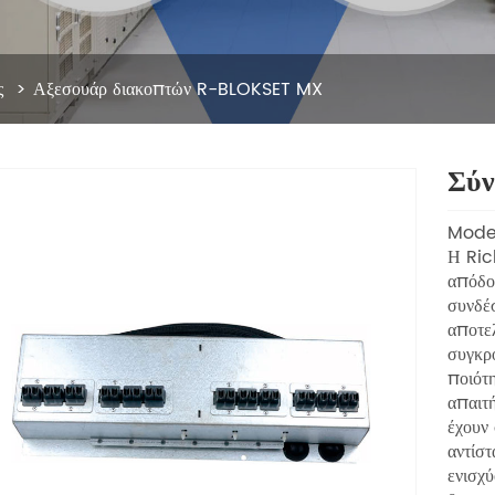
ς
Αξεσουάρ διακοπτών R-BLOKSET MX
Σύν
Mode
Η Ric
απόδο
συνδέσ
αποτε
συγκρ
ποιότη
απαιτ
έχουν 
αντίστ
ενισχ