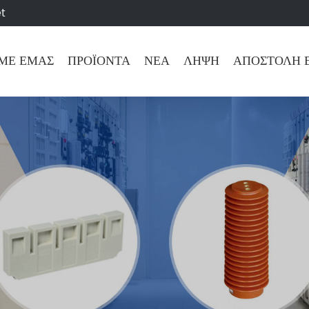
t
 ΜΕ ΕΜΆΣ
ΠΡΟΪΌΝΤΑ
ΝΈΑ
ΛΉΨΗ
ΑΠΟΣΤΟΛΉ 