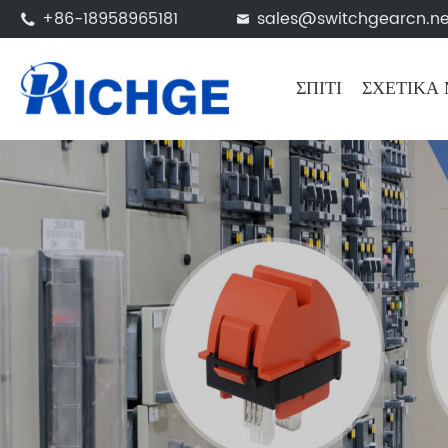
+86-18958965181
sales@switchgearcn.ne


ΣΠΊΤΙ
ΣΧΕΤΙΚΆ