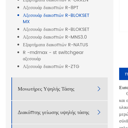
Εξαρτήματα διακοπτών R-OKKEN
Αξεσουάρ διακοπτών R-8PT
Αξεσουάρ διακοπτών R-BLOKSET
MX
Αξεσουάρ διακοπτών R-BLOKSET
Αξεσουάρ διακοπτών R-MNS3.0
Εξαρτήματα διακοπτών R-NATUS
R -mdmax - st switchgear
αξεσουάρ
Αξεσουάρ διακοπτών R-ZTG
π
Εισ
Μονωτήρες Υψηλής Τάσης

Ο αν
και 
υλικ
Διακόπτης γείωσης υψηλής τάσης

μερώ
σύνδ
χαλκ