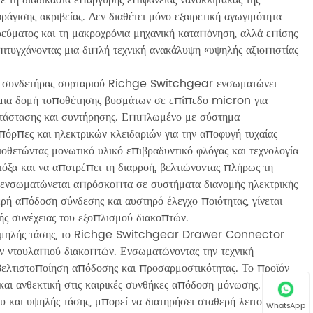
γισης ακριβείας. Δεν διαθέτει μόνο εξαιρετική αγωγιμότητα
ρεύματος και τη μακροχρόνια μηχανική καταπόνηση, αλλά επίσης
επιτυγχάνοντας μια διπλή τεχνική ανακάλυψη «υψηλής αξιοπιστίας
 ο συνδετήρας συρταριού Richge Switchgear ενσωματώνει
 μια δομή τοποθέτησης βυσμάτων σε επίπεδο micron για
κατάστασης και συντήρησης. Επιπλωμένο με σύστημα
όρπες και ηλεκτρικών κλειδαριών για την αποφυγή τυχαίας
θετώντας μονωτικό υλικό επιβραδυντικό φλόγας και τεχνολογία
τόξα και να αποτρέπει τη διαρροή, βελτιώνοντας πλήρως τη
υ ενσωματώνεται απρόσκοπτα σε συστήματα διανομής ηλεκτρικής
ερή απόδοση σύνδεσης και αυστηρό έλεγχο ποιότητας, γίνεται
κής συνέχειας του εξοπλισμού διακοπτών.
χαμηλής τάσης, το Richge Switchgear Drawer Connector
ων ντουλαπιού διακοπτών. Ενσωματώνοντας την τεχνική
βελτιστοποίηση απόδοσης και προσαρμοστικότητας. Το προϊόν
 και ανθεκτική στις καιρικές συνθήκες απόδοση μόνωσης. Μετά
και υψηλής τάσης, μπορεί να διατηρήσει σταθερή λειτουργία
WhatsApp