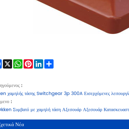
Facebook
X
WhatsApp
Pinterest
LinkedIn
Share
ηγούμενος :
en χαμηλής τάσης Switchgear 3p 300A Εισερχόμενες λειτουργί
μενο :
kken Συμβατό με χαμηλή τάση Αξεσουάρ Αξεσουάρ Κατασκευαστ
Σχετικά Νέα