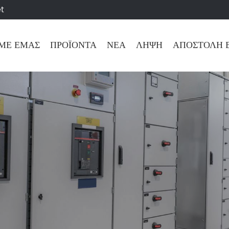
t
 ΜΕ ΕΜΆΣ
ΠΡΟΪΌΝΤΑ
ΝΈΑ
ΛΉΨΗ
ΑΠΟΣΤΟΛΉ 