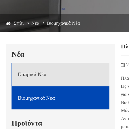
Σπίτι
Νέα
Βιομηχανικά Νέα
Πλ
Νέα
2
Εταιρικά Νέα
Πλα
Ως 
για 
Βιομηχανικά Νέα
Βασ
Μόν
Αντ
Προϊόντα
μετ