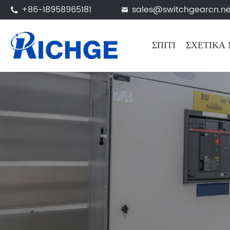
+86-18958965181
sales@switchgearcn.ne


ΣΠΊΤΙ
ΣΧΕΤΙΚΆ