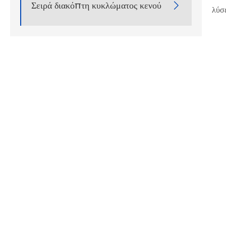
Σειρά διακόπτη κυκλώματος κενού

λύσε