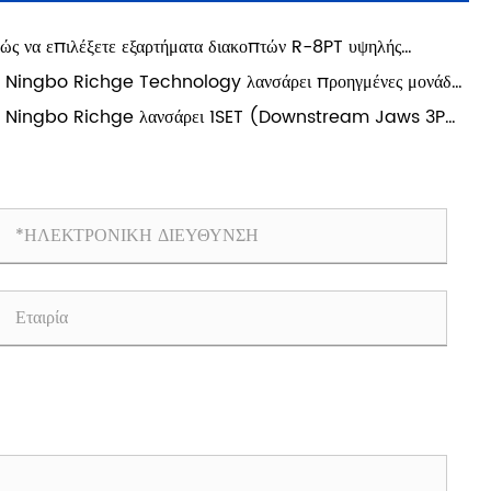
ώς να επιλέξετε εξαρτήματα διακοπτών R-8PT υψηλής
δοσης για έργα ντουλαπιών SIVACON 8PT;
 Ningbo Richge Technology λανσάρει προηγμένες μονάδες
ταριών διακοπτών
 Ningbo Richge λανσάρει 1SET (Downstream Jaws 3P
A) – Ηλεκτρικός σύνδεσμος υψηλής απόδοσης για απαιτητική
νομή ισχύος