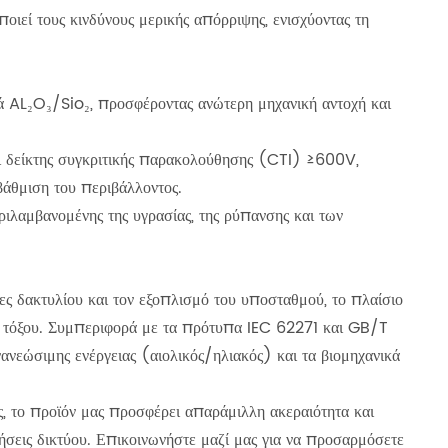
ιεί τους κινδύνους μερικής απόρριψης, ενισχύοντας τη
ά AL₂O₃/Sio₂, προσφέροντας ανώτερη μηχανική αντοχή και
αι δείκτης συγκριτικής παρακολούθησης (CTI) ≥600V,
βάθμιση του περιβάλλοντος.
ιλαμβανομένης της υγρασίας, της ρύπανσης και των
ς δακτυλίου και τον εξοπλισμό του υποσταθμού, το πλαίσιο
α τόξου. Συμπεριφορά με τα πρότυπα IEC 62271 και GB/T
νανεώσιμης ενέργειας (αιολικός/ηλιακός) και τα βιομηχανικά
ς, το προϊόν μας προσφέρει απαράμιλλη ακεραιότητα και
σεις δικτύου. Επικοινωνήστε μαζί μας για να προσαρμόσετε