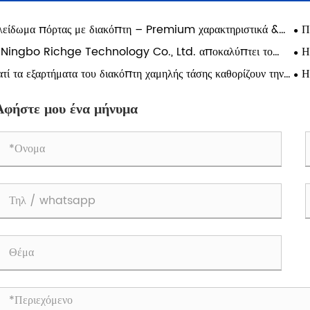
είδωμα πόρτας με διακόπτη – Premium χαρακτηριστικά &
Π
μηχανικές εφαρμογές πολλαπλών σεναρίων
από
 Ningbo Richge Technology Co., Ltd. αποκαλύπτει το
Η
ηγμένο συρτάρι μονάδας διακοπτών και την υποστήριξη
συρ
ατί τα εξαρτήματα του διακόπτη χαμηλής τάσης καθορίζουν την
Η
δεσης 3 φάσεων 630A – Ολοκληρωμένη ενδυνάμωση για
οπιστία του συστήματος περισσότερο από τα κύρια εξαρτήματα
250
χρονα συστήματα διανομής ενέργειας
δια
Αφήστε μου ένα μήνυμα