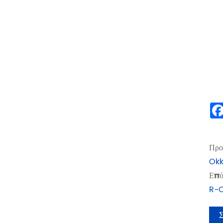
Προ
Okk
Επό
R-O