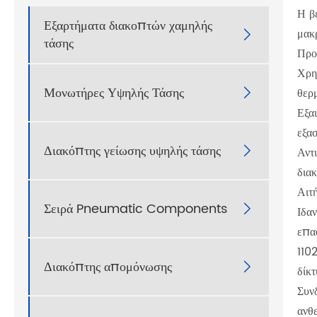
Η β
Εξαρτήματα διακοπτών χαμηλής
μακ

τάσης
Προ
Χρη
Μονωτήρες Υψηλής Τάσης
θερ

Εξα
εξα
Διακόπτης γείωσης υψηλής τάσης

Αντ
δια
Αιτ
Σειρά Pneumatic Components

Ιδα
επα
1102
Διακόπτης απομόνωσης

δίκτ
Συν
ανθ