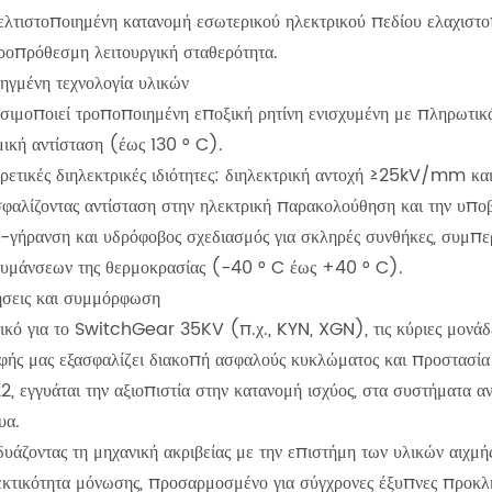
ελτιστοποιημένη κατανομή εσωτερικού ηλεκτρικού πεδίου ελαχιστοπο
ροπρόθεσμη λειτουργική σταθερότητα.
ηγμένη τεχνολογία υλικών
σιμοποιεί τροποποιημένη εποξική ρητίνη ενισχυμένη με πληρωτικ
μική αντίσταση (έως 130 ° C).
ιρετικές διηλεκτρικές ιδιότητες: διηλεκτρική αντοχή ≥25kV/mm κ
σφαλίζοντας αντίσταση στην ηλεκτρική παρακολούθηση και την υπο
ι-γήρανση και υδρόφοβος σχεδιασμός για σκληρές συνθήκες, συμπερ
κυμάνσεων της θερμοκρασίας (-40 ° C έως +40 ° C).
ήσεις και συμμόρφωση
νικό για το SwitchGear 35KV (π.χ., KYN, XGN), τις κύριες μονάδε
φής μας εξασφαλίζει διακοπή ασφαλούς κυκλώματος και προστασί
2, εγγυάται την αξιοπιστία στην κατανομή ισχύος, στα συστήματα α
υα.
δυάζοντας τη μηχανική ακριβείας με την επιστήμη των υλικών αιχμή
εκτικότητα μόνωσης, προσαρμοσμένο για σύγχρονες έξυπνες προκλή