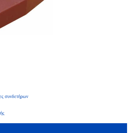
ες συνδετήρων
ής