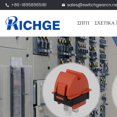
+86-18958965181
sales@switchgearcn.ne


ΣΠΊΤΙ
ΣΧΕΤΙΚΆ