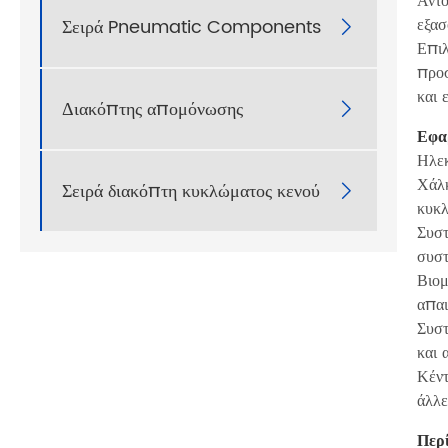
Αντο
εξασ
Σειρά Pneumatic Components

Επιλ
προσ
και 
Διακόπτης απομόνωσης

Εφα
Ηλεκ
Χάλκ
Σειρά διακόπτη κυκλώματος κενού

κυκ
Συστ
συστ
Βιομ
απαι
Συστ
και 
Κέντ
άλλε
Περ