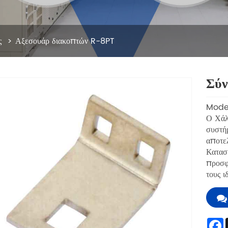
ς
Αξεσουάρ διακοπτών R-8PT
Σύν
Mode
Ο Χάλκ
συστήμ
αποτελ
Κατασκ
προσφέ
τους ι