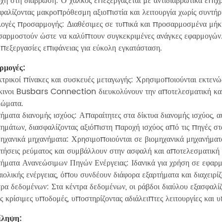
χή στη διάβρωση: Ο χαλκός επεξεργάζεται με αντιδιαβρωτικά επιχρ
φαλίζοντας μακροπρόθεσμη αξιοπιστία και λειτουργία χωρίς συντή
ογές προσαρμογής: Διαθέσιμες σε τυπικά και προσαρμοσμένα μήκη
αρμοστούν ώστε να καλύπτουν συγκεκριμένες ανάγκες εφαρμογών
επεξεργασίες επιφάνειας για εύκολη εγκατάσταση.
ρμογές:
τρικοί πίνακες και συσκευές μεταγωγής: Χρησιμοποιούνται εκτενώς
ινοι Busbars Connection διευκολύνουν την αποτελεσματική κατα
λώματα.
ήματα διανομής ισχύος: Απαραίτητες στα δίκτυα διανομής ισχύος, α
ημάτων, διασφαλίζοντας αξιόπιστη παροχή ισχύος από τις πηγές στ
ηχανικά μηχανήματα: Χρησιμοποιούνται σε βιομηχανικά μηχανήματα 
τήσεις ρεύματος και συμβάλλουν στην ασφαλή και αποτελεσματικ
ήματα Ανανεώσιμων Πηγών Ενέργειας: Ιδανικά για χρήση σε εφαρ
αιολικής ενέργειας, όπου συνδέουν διάφορα εξαρτήματα και διαχειρί
ρα δεδομένων: Στα κέντρα δεδομένων, οι ράβδοι διαύλου εξασφαλίζ
ς κρίσιμες υποδομές, υποστηρίζοντας αδιάλειπτες λειτουργίες και
ίληψη: