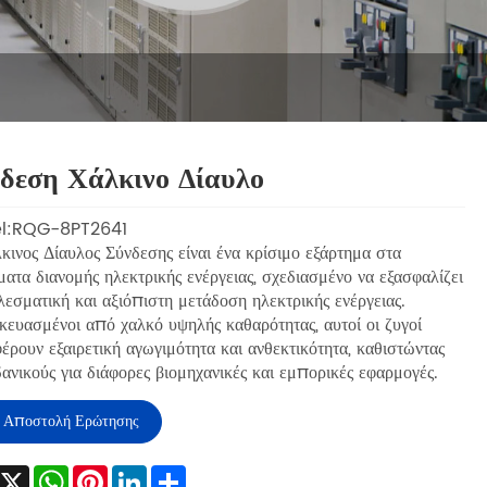
δεση Χάλκινο Δίαυλο
l:RQG-8PT2641
ινος Δίαυλος Σύνδεσης είναι ένα κρίσιμο εξάρτημα στα
ατα διανομής ηλεκτρικής ενέργειας, σχεδιασμένο να εξασφαλίζει
εσματική και αξιόπιστη μετάδοση ηλεκτρικής ενέργειας.
ευασμένοι από χαλκό υψηλής καθαρότητας, αυτοί οι ζυγοί
ρουν εξαιρετική αγωγιμότητα και ανθεκτικότητα, καθιστώντας
δανικούς για διάφορες βιομηχανικές και εμπορικές εφαρμογές.
Αποστολή Ερώτησης
Facebook
X
WhatsApp
Pinterest
LinkedIn
Share