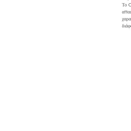
Το C
απαι
χαρα
διάφ