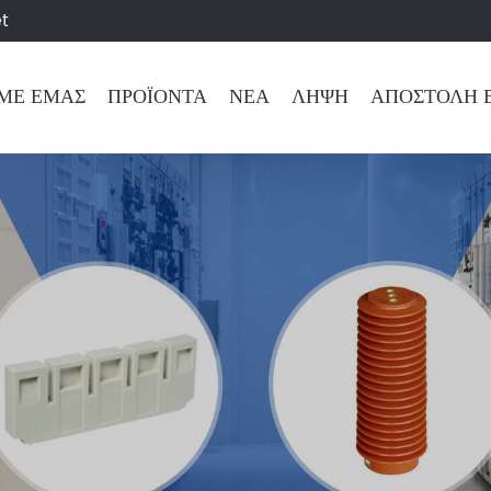
t
 ΜΕ ΕΜΆΣ
ΠΡΟΪΌΝΤΑ
ΝΈΑ
ΛΉΨΗ
ΑΠΟΣΤΟΛΉ 