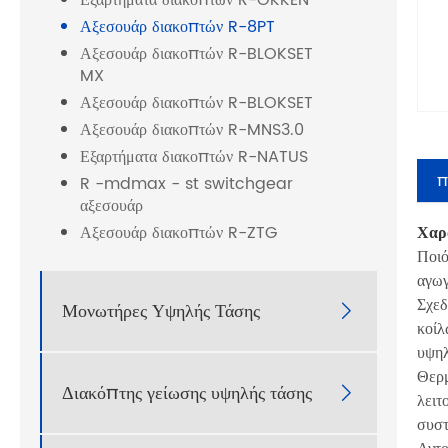
Εξαρτήματα διακοπτών R-OKKEN
Αξεσουάρ διακοπτών R-8PT
Αξεσουάρ διακοπτών R-BLOKSET
MX
Αξεσουάρ διακοπτών R-BLOKSET
Αξεσουάρ διακοπτών R-MNS3.0
Εξαρτήματα διακοπτών R-NATUS
π
R -mdmax - st switchgear
αξεσουάρ
Χαρ
Αξεσουάρ διακοπτών R-ZTG
Ποιό
αγωγ
Σχεδ
Μονωτήρες Υψηλής Τάσης

κοίλ
υψηλ
Θερμ
Διακόπτης γείωσης υψηλής τάσης

λειτ
συσ