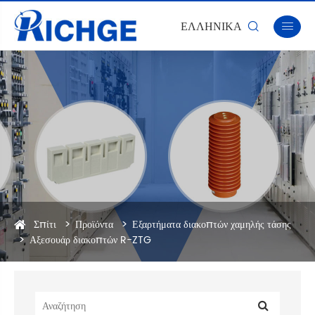
ΕΛΛΗΝΙΚΆ


Σπίτι
Προϊόντα
Εξαρτήματα διακοπτών χαμηλής τάσης
Αξεσουάρ διακοπτών R-ZTG