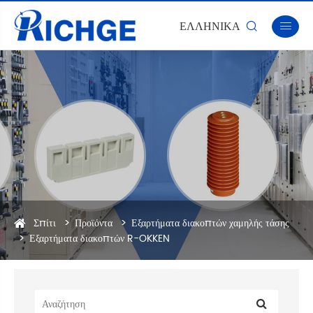
ΕΛΛΗΝΙΚΆ


Σπίτι
Προϊόντα
Εξαρτήματα διακοπτών χαμηλής τάσης
Εξαρτήματα διακοπτών R-OKKEN