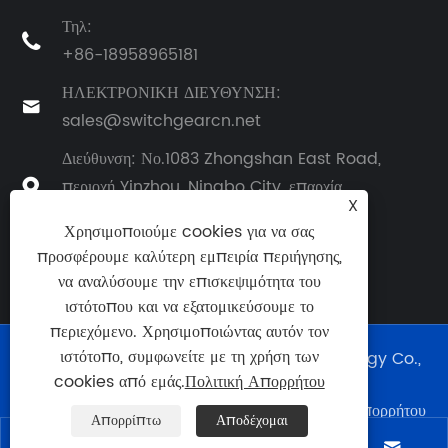
Τηλ:

+86-18958965181
ΗΛΕΚΤΡΟΝΙΚΗ ΔΙΕΥΘΥΝΣΗ:

sales@switchgearcn.net
Διεύθυνση: Νο.1083 Zhongshan East Road,
περιοχή Yinzhou, Ningbo City, επαρχία

X
Zhejiang, Κίνα
Χρησιμοποιούμε cookies για να σας
προσφέρουμε καλύτερη εμπειρία περιήγησης,
να αναλύσουμε την επισκεψιμότητα του
ιστότοπου και να εξατομικεύσουμε το
περιεχόμενο. Χρησιμοποιώντας αυτόν τον
ιστότοπο, συμφωνείτε με τη χρήση των
Copyright © 2024 Ningbo Richge Technology Co.,
Ltd. Με επιφύλαξη παντός δικαιώματος.
cookies από εμάς.
Πολιτική Απορρήτου
Links
|
Sitemap
|
RSS
|
XML
|
Πολιτική Απορρήτου
Απορρίπτω
Αποδέχομαι
|