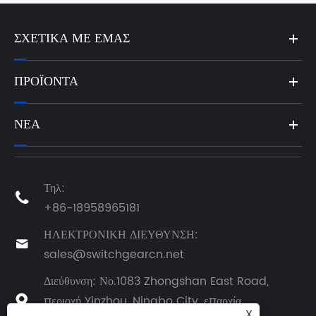
ΣΧΕΤΙΚΆ ΜΕ ΕΜΆΣ
ΠΡΟΪΌΝΤΑ
ΝΈΑ
Τηλ:

+86-18958965181
ΗΛΕΚΤΡΟΝΙΚΗ ΔΙΕΥΘΥΝΣΗ:

sales@switchgearcn.net
Διεύθυνση: Νο.1083 Zhongshan East Road,
περιοχή Yinzhou, Ningbo City, επαρχία

X