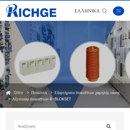
ΕΛΛΗΝΙΚΆ


Σπίτι
Προϊόντα
Εξαρτήματα διακοπτών χαμηλής τάσης
Αξεσουάρ διακοπτών R-BLOKSET