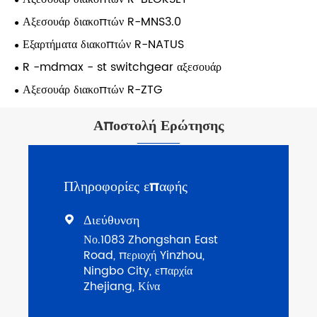
Αξεσουάρ διακοπτών R-MNS3.0
Εξαρτήματα διακοπτών R-NATUS
R -mdmax - st switchgear αξεσουάρ
Αξεσουάρ διακοπτών R-ZTG
Αποστολή Ερώτησης
Πληροφορίες επαφής
Διεύθυνση

Νο.1083 Zhongshan East
Road, περιοχή Yinzhou,
Ningbo City, επαρχία
Zhejiang, Κίνα