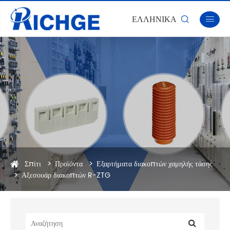
ΕΛΛΗΝΙΚΆ


Σπίτι
Προϊόντα
Εξαρτήματα διακοπτών χαμηλής τάσης
Αξεσουάρ διακοπτών R-ZTG