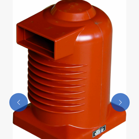
Τι θα λέγατε για την απόδοση των σταθερών
επαφών του εξοπλισμού διανομής που
λανσάρει η Richge;
Δείτε περισσότερα >>

