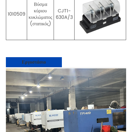
Βύσμα
κύριου
CJT1-
1010509
κυκλώματος
630A/3
(στατικός)
Εργοστάσιο