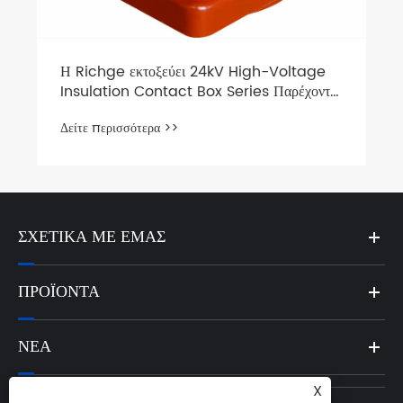
ΣΧΕΤΙΚΆ ΜΕ ΕΜΆΣ
ΠΡΟΪΌΝΤΑ
ΝΈΑ
X