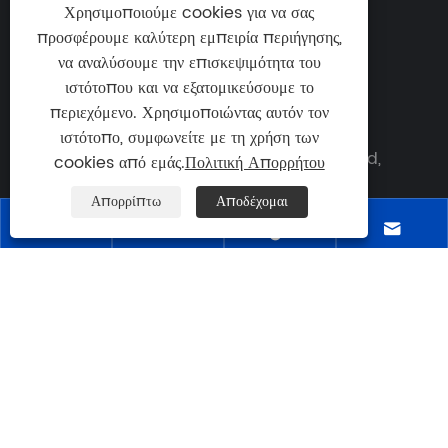
Χρησιμοποιούμε cookies για να σας
Τηλ:
προσφέρουμε καλύτερη εμπειρία περιήγησης,

+86-18958965181
να αναλύσουμε την επισκεψιμότητα του
ιστότοπου και να εξατομικεύσουμε το
ΗΛΕΚΤΡΟΝΙΚΗ ΔΙΕΥΘΥΝΣΗ:

περιεχόμενο. Χρησιμοποιώντας αυτόν τον
sales@switchgearcn.net
ιστότοπο, συμφωνείτε με τη χρήση των
Διεύθυνση: Νο.1083 Zhongshan East Road,
cookies από εμάς.
Πολιτική Απορρήτου
περιοχή Yinzhou, Ningbo City, επαρχία

Απορρίπτω
Αποδέχομαι
Zhejiang, Κίνα




Copyright © 2024 Ningbo Richge Technology Co.,
Ltd. Με επιφύλαξη παντός δικαιώματος.
Links
|
Sitemap
|
RSS
|
XML
|
Πολιτική Απορρήτου
|