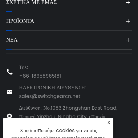
ΣΧΕΤΙΚΆ ΜΕ ΕΜΆΣ
ΠΡΟΪΌΝΤΑ
ΝΈΑ
Τηλ:

+86-18958965181
ΗΛΕΚΤΡΟΝΙΚΗ ΔΙΕΥΘΥΝΣΗ:

sales@switchgearcn.net
Διεύθυνση: Νο.1083 Zhongshan East Road,
περιοχή Yinzhou, Ningbo City, επαρχία

X
Zhejiang, Κίνα
Χρησιμοποιούμε cookies για να σας