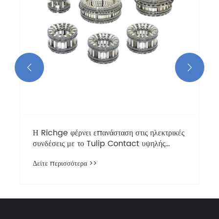


Η Richge φέρνει επανάσταση στις ηλεκτρικές
συνδέσεις με το Tulip Contact υψηλής
απόδοσης: Μια αξιόπιστη εναλλακτική λύση
Δείτε περισσότερα >>
επαφής ABB Tulip για τις παγκόσμιες
βιομηχανίες