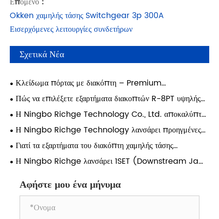
Επόμενο :
Okken χαμηλής τάσης Switchgear 3p 300A
Εισερχόμενες λειτουργίες συνδετήρων
Σχετικά Νέα
Κλείδωμα πόρτας με διακόπτη – Premium
χαρακτηριστικά & βιομηχανικές εφαρμογές πολλαπλών
Πώς να επιλέξετε εξαρτήματα διακοπτών R-8PT υψηλής
σεναρίων
απόδοσης για έργα ντουλαπιών SIVACON 8PT;
Η Ningbo Richge Technology Co., Ltd. αποκαλύπτει
το προηγμένο συρτάρι μονάδας διακοπτών και την
Η Ningbo Richge Technology λανσάρει προηγμένες
υποστήριξη σύνδεσης 3 φάσεων 630A – Ολοκληρωμένη
μονάδες συρταριών διακοπτών
Γιατί τα εξαρτήματα του διακόπτη χαμηλής τάσης
ενδυνάμωση για σύγχρονα συστήματα διανομής ενέργειας
καθορίζουν την αξιοπιστία του συστήματος περισσότερο από
Η Ningbo Richge λανσάρει 1SET (Downstream Jaws
τα κύρια εξαρτήματα
3P 250A) – Ηλεκτρικός σύνδεσμος υψηλής απόδοσης για
απαιτητική διανομή ισχύος
Αφήστε μου ένα μήνυμα