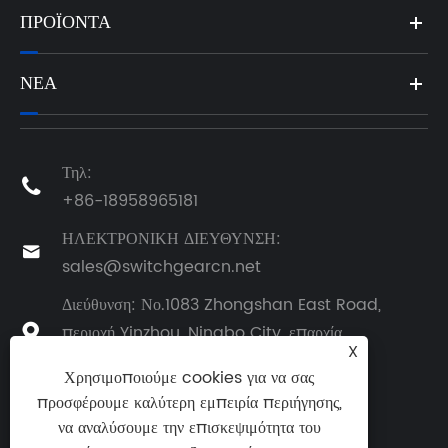
ΠΡΟΪΌΝΤΑ
ΝΈΑ
Τηλ:

+86-18958965181
ΗΛΕΚΤΡΟΝΙΚΗ ΔΙΕΥΘΥΝΣΗ:

sales@switchgearcn.net
Διεύθυνση: Νο.1083 Zhongshan East Road,
περιοχή Yinzhou, Ningbo City, επαρχία

X
Zhejiang, Κίνα
Χρησιμοποιούμε cookies για να σας
προσφέρουμε καλύτερη εμπειρία περιήγησης,
να αναλύσουμε την επισκεψιμότητα του