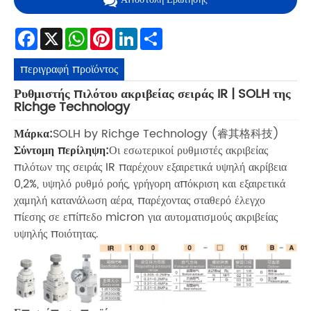
Facebook
X
WhatsApp
Pinterest
LinkedIn
Share
περιγραφή προϊόντος
Ρυθμιστής πιλότου ακριβείας σειράς IR | SOLH της
Richge Technology
Μάρκα:
SOLH by Richge Technology (睿其格科技)
Σύντομη περίληψη:
Οι εσωτερικοί ρυθμιστές ακριβείας
πιλότων της σειράς IR παρέχουν εξαιρετικά υψηλή ακρίβεια
0,2%, υψηλό ρυθμό ροής, γρήγορη απόκριση και εξαιρετικά
χαμηλή κατανάλωση αέρα, παρέχοντας σταθερό έλεγχο
πίεσης σε επίπεδο micron για αυτοματισμούς ακριβείας
υψηλής ποιότητας.