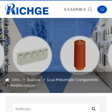
ΕΛΛΗΝΙΚΆ


Σπίτι
Προϊόντα
Σειρά Pneumatic Components
Βαλβίδα ελέγχου