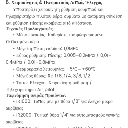
5. Χειροκίνητος & Πνευματικός Διπλός Έλεγχος
Υποστηρίζει χειροκίνητη ρύθμιση κουμπιού και
τηλεχειριστήριο πιλότου αέρα, συμβατό με αυτόματη σύνδεση
και ρύθμιση πίεσης ακριβείας από απόσταση.
Τεχνικές Προδιαγραφές
• Μέσο εργασίας: Καθαρίστε τον φιλτραρισμένο
πεπιεσμένο αέρα
• Μέγιστη πίεση εισόδου: 1,0MPa
• Εύρος ρύθμισης πίεσης: 0,005–0,2MPa / 0,01–
0,4MPa / 0,01–0,8MPa
• Θερμοκρασία λειτουργίας: -5℃～+60℃
• Μέγεθος θύρας: Rc 1/8, 1/4, 3/8, 1/2
• Τύπος Ελέγχου: Χειροκίνητη ρύθμιση /
Τηλεχειριστήριο Air pilot
Ταξινόμηση σειράς προϊόντων
• IR1000: Τύπος μίνι με θύρα 1/8” για έλεγχο μικρο
ακρίβειας
• IR2000: Τυπική θύρα 1/4” για αυτοματισμούς γενικής
ακρίβειας