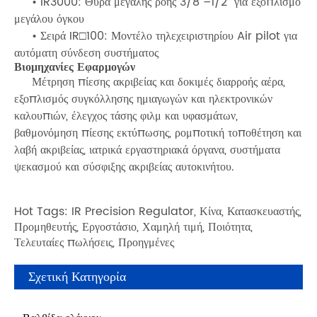
• IR3000: Θύρα μεγάλης ροής 3/8”–1/2” για εξοπλισμό
μεγάλου όγκου
• Σειρά IR□100: Μοντέλο τηλεχειριστηρίου Air pilot για
αυτόματη σύνδεση συστήματος
Βιομηχανίες Εφαρμογών
Μέτρηση πίεσης ακριβείας και δοκιμές διαρροής αέρα,
εξοπλισμός συγκόλλησης ημιαγωγών και ηλεκτρονικών
καλουπιών, έλεγχος τάσης φιλμ και υφασμάτων,
βαθμονόμηση πίεσης εκτύπωσης, ρομποτική τοποθέτηση και
λαβή ακριβείας, ιατρικά εργαστηριακά όργανα, συστήματα
ψεκασμού και σύσφιξης ακριβείας αυτοκινήτου.
Hot Tags: IR Precision Regulator, Κίνα, Κατασκευαστής,
Προμηθευτής, Εργοστάσιο, Χαμηλή τιμή, Ποιότητα,
Τελευταίες πωλήσεις, Προηγμένες
Σχετική Κατηγορία