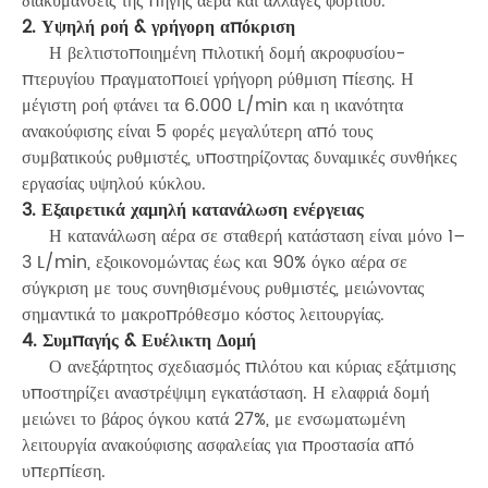
διακυμάνσεις της πηγής αέρα και αλλαγές φορτίου.
2. Υψηλή ροή & γρήγορη απόκριση
Η βελτιστοποιημένη πιλοτική δομή ακροφυσίου-
πτερυγίου πραγματοποιεί γρήγορη ρύθμιση πίεσης. Η
μέγιστη ροή φτάνει τα 6.000 L/min και η ικανότητα
ανακούφισης είναι 5 φορές μεγαλύτερη από τους
συμβατικούς ρυθμιστές, υποστηρίζοντας δυναμικές συνθήκες
εργασίας υψηλού κύκλου.
3. Εξαιρετικά χαμηλή κατανάλωση ενέργειας
Η κατανάλωση αέρα σε σταθερή κατάσταση είναι μόνο 1–
3 L/min, εξοικονομώντας έως και 90% όγκο αέρα σε
σύγκριση με τους συνηθισμένους ρυθμιστές, μειώνοντας
σημαντικά το μακροπρόθεσμο κόστος λειτουργίας.
4. Συμπαγής & Ευέλικτη Δομή
Ο ανεξάρτητος σχεδιασμός πιλότου και κύριας εξάτμισης
υποστηρίζει αναστρέψιμη εγκατάσταση. Η ελαφριά δομή
μειώνει το βάρος όγκου κατά 27%, με ενσωματωμένη
λειτουργία ανακούφισης ασφαλείας για προστασία από
υπερπίεση.