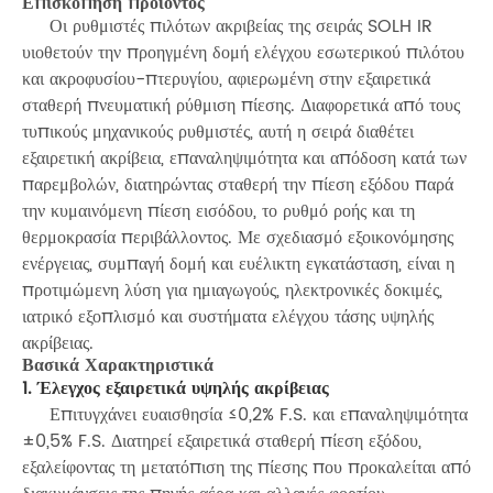
Επισκόπηση προϊόντος
Οι ρυθμιστές πιλότων ακριβείας της σειράς SOLH IR
υιοθετούν την προηγμένη δομή ελέγχου εσωτερικού πιλότου
και ακροφυσίου-πτερυγίου, αφιερωμένη στην εξαιρετικά
σταθερή πνευματική ρύθμιση πίεσης. Διαφορετικά από τους
τυπικούς μηχανικούς ρυθμιστές, αυτή η σειρά διαθέτει
εξαιρετική ακρίβεια, επαναληψιμότητα και απόδοση κατά των
παρεμβολών, διατηρώντας σταθερή την πίεση εξόδου παρά
την κυμαινόμενη πίεση εισόδου, το ρυθμό ροής και τη
θερμοκρασία περιβάλλοντος. Με σχεδιασμό εξοικονόμησης
ενέργειας, συμπαγή δομή και ευέλικτη εγκατάσταση, είναι η
προτιμώμενη λύση για ημιαγωγούς, ηλεκτρονικές δοκιμές,
ιατρικό εξοπλισμό και συστήματα ελέγχου τάσης υψηλής
ακρίβειας.
Βασικά Χαρακτηριστικά
1. Έλεγχος εξαιρετικά υψηλής ακρίβειας
Επιτυγχάνει ευαισθησία ≤0,2% F.S. και επαναληψιμότητα
±0,5% F.S. Διατηρεί εξαιρετικά σταθερή πίεση εξόδου,
εξαλείφοντας τη μετατόπιση της πίεσης που προκαλείται από