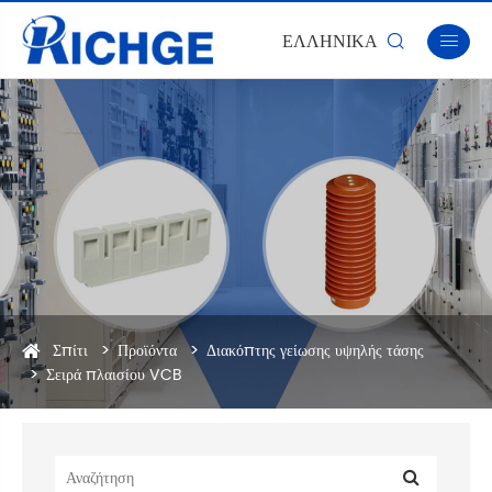
ΕΛΛΗΝΙΚΆ


Σπίτι
Προϊόντα
Διακόπτης γείωσης υψηλής τάσης
Σειρά πλαισίου VCB