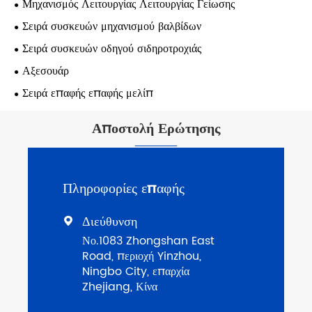
Μηχανισμός Λειτουργίας Λειτουργίας Γείωσης
Σειρά συσκευών μηχανισμού βαλβίδων
Σειρά συσκευών οδηγού σιδηροτροχιάς
Αξεσουάρ
Σειρά επαφής επαφής μελίπ
Αποστολή Ερώτησης
Πληροφορίες επαφής
Διεύθυνση

Νο.1083 Zhongshan East
Road, περιοχή Yinzhou,
Ningbo City, επαρχία
Zhejiang, Κίνα