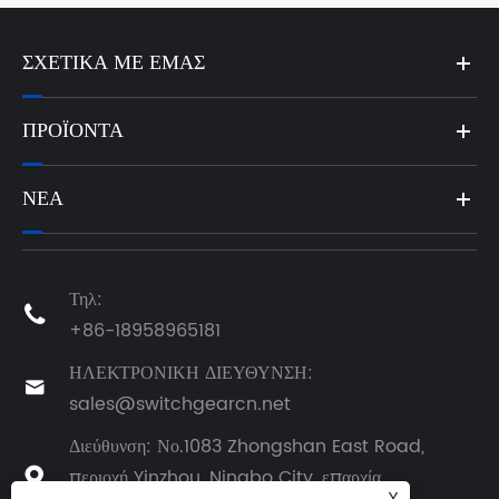
ΣΧΕΤΙΚΆ ΜΕ ΕΜΆΣ
ΠΡΟΪΌΝΤΑ
ΝΈΑ
Τηλ:

+86-18958965181
ΗΛΕΚΤΡΟΝΙΚΗ ΔΙΕΥΘΥΝΣΗ:

sales@switchgearcn.net
Διεύθυνση: Νο.1083 Zhongshan East Road,
περιοχή Yinzhou, Ningbo City, επαρχία
