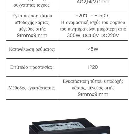
AC2,5KV/1min
συχνότητας ισχύος:
Εγκατάσταση τύπου
-20℃ ~ + 50℃
υποδοχής κάρτας,
Η ονομαστική ισχύς του φορτίου
μέγεθος οπής
του κινητήρα είναι μικρότερη από
91mmx91mm
300W, DC110V DC220V
Κατανάλωση ρεύματος:
<5W
Επίπεδο προστασίας:
IP20
Εγκατάσταση τύπου υποδοχής
Μέθοδος εγκατάστασης:
κάρτας, μέγεθος οπής
91mmx91mm