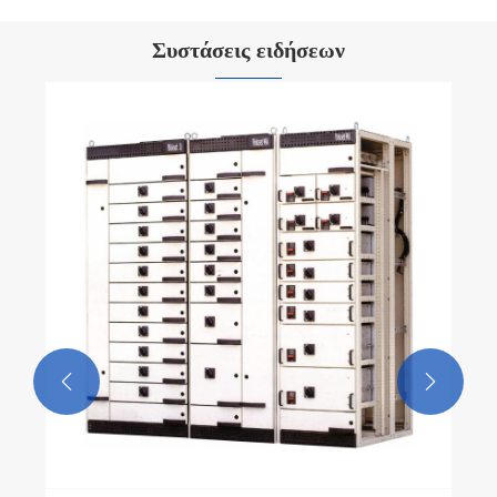
Συστάσεις ειδήσεων
Γιατί ο διακόπτης συρτάρι χαμηλής τάσης
DomeSitc κερδίζει την προσφορά;
Δείτε περισσότερα >>

