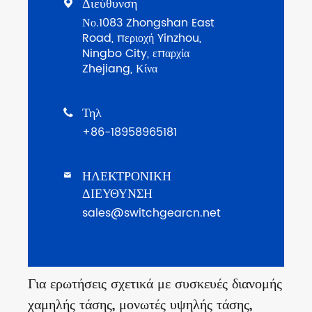
Διεύθυνση

Νο.1083 Zhongshan East
Road, περιοχή Yinzhou,
Ningbo City, επαρχία
Zhejiang, Κίνα
Τηλ

+86-18958965181
ΗΛΕΚΤΡΟΝΙΚΗ

ΔΙΕΥΘΥΝΣΗ
sales@switchgearcn.net
Για ερωτήσεις σχετικά με συσκευές διανομής
χαμηλής τάσης, μονωτές υψηλής τάσης,