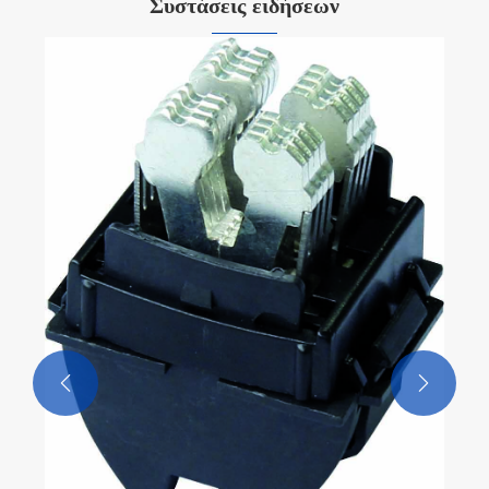
Συστάσεις ειδήσεων
Η Ningbo Richge Technology λανσάρει
προηγμένες μονάδες συρταριών διακοπτών
Δείτε περισσότερα >>

