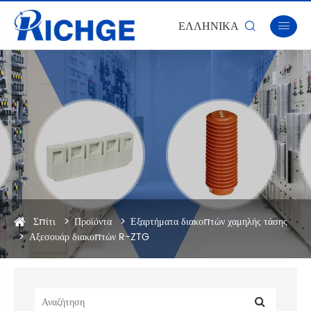
ΕΛΛΗΝΙΚΆ


Σπίτι
Προϊόντα
Εξαρτήματα διακοπτών χαμηλής τάσης
Αξεσουάρ διακοπτών R-ZTG