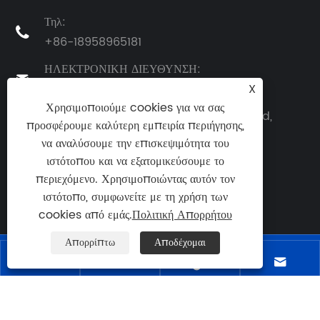
Τηλ:

+86-18958965181
ΗΛΕΚΤΡΟΝΙΚΗ ΔΙΕΥΘΥΝΣΗ:

X
sales@switchgearcn.net
Χρησιμοποιούμε cookies για να σας
Διεύθυνση: Νο.1083 Zhongshan East Road,
προσφέρουμε καλύτερη εμπειρία περιήγησης,
περιοχή Yinzhou, Ningbo City, επαρχία

να αναλύσουμε την επισκεψιμότητα του
Zhejiang, Κίνα
ιστότοπου και να εξατομικεύσουμε το
περιεχόμενο. Χρησιμοποιώντας αυτόν τον
ιστότοπο, συμφωνείτε με τη χρήση των
cookies από εμάς.
Πολιτική Απορρήτου
Απορρίπτω
Αποδέχομαι
Copyright © 2024 Ningbo Richge Technology Co.,




Ltd. Με επιφύλαξη παντός δικαιώματος.
Links
|
Sitemap
|
RSS
|
XML
|
Πολιτική Απορρήτου
|