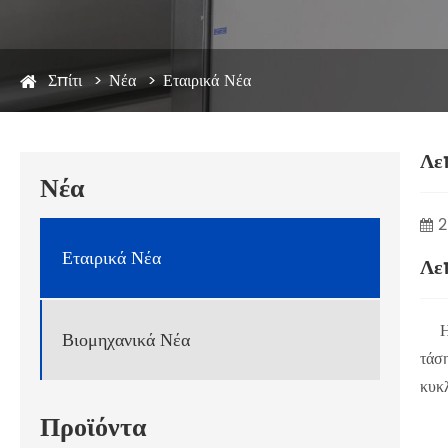
Σπίτι
Νέα
Εταιρικά Νέα
Λε
Νέα
2
Εταιρικά Νέα
Λε
Η R
Βιομηχανικά Νέα
τάσ
κυκ
Προϊόντα