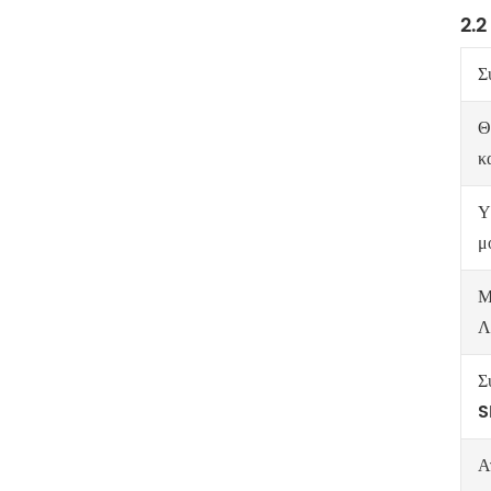
2.2
Σ
Θ
κ
Υ
μ
Μ
Λ
Σ
S
Α