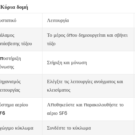
 Κύρια δομή
υστατικό
Λειτουργία
άλαμος
Το μέρος όπου δημιουργείται και σβήνει
ατάσβεσης τόξου
τόξο
ποστήριξη
Στήριξη και μόνωση
όνωσης
ηχανισμός
Ελέγξτε τις λειτουργίες ανοίγματος και
ειτουργίας
κλεισίματος
ύστημα αερίου
Αποθηκεύστε και παρακολουθήστε το
F6
αέριο SF6
γώγιμο κύκλωμα
Συνδέστε το κύκλωμα