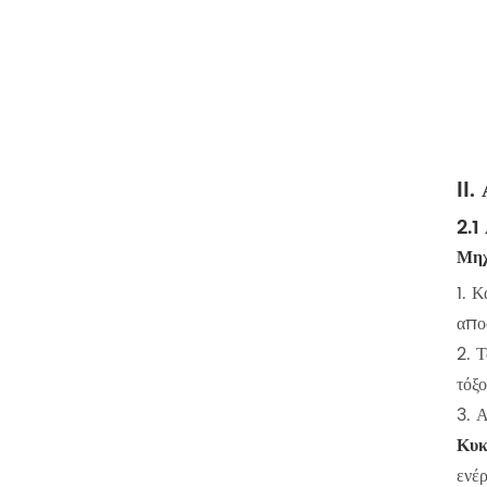
II.
2.1
Μηχ
1. Κ
απο
2. 
τόξο
3. 
Κυκ
ενέ