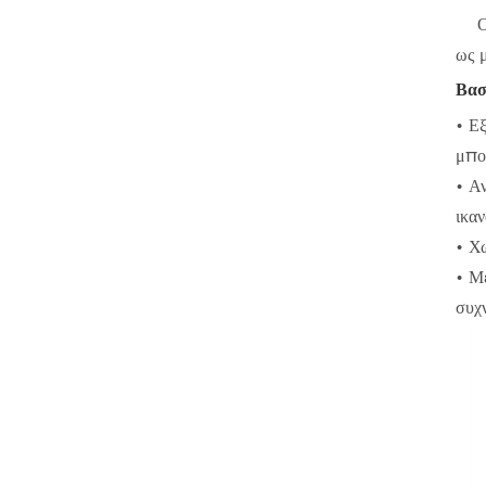
Ο δ
ως 
Βασ
• Ε
μπο
• Α
ικα
• Χ
• Μ
συχ