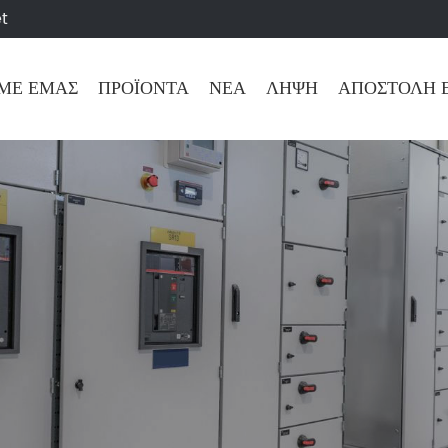
t
 ΜΕ ΕΜΆΣ
ΠΡΟΪΌΝΤΑ
ΝΈΑ
ΛΉΨΗ
ΑΠΟΣΤΟΛΉ 