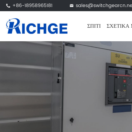
+86-18958965181
sales@switchgearcn.ne


ΣΠΊΤΙ
ΣΧΕΤΙΚΆ