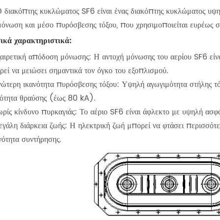
ιακόπτης κυκλώματος SF6 είναι ένας διακόπτης κυκλώματος υψηλ
μόνωση και μέσο πυρόσβεσης τόξου, που χρησιμοποιείται ευρέως στ
ικά χαρακτηριστικά:
ξαιρετική απόδοση μόνωσης: Η αντοχή μόνωσης του αερίου SF6 είν
ρεί να μειώσει σημαντικά τον όγκο του εξοπλισμού.
νώτερη ικανότητα πυρόσβεσης τόξου: Υψηλή αγωγιμότητα στήλης τό
νότητα θραύσης (έως 80 kA).
ωρίς κίνδυνο πυρκαγιάς: Το αέριο SF6 είναι άφλεκτο με υψηλή ασφά
εγάλη διάρκεια ζωής: Η ηλεκτρική ζωή μπορεί να φτάσει περισσότ
νότητα συντήρησης.